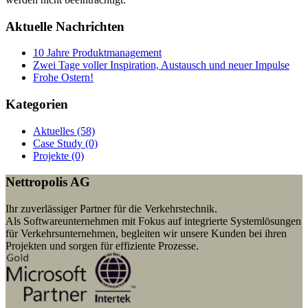
Aktuelle Nachrichten
10 Jahre Produktmanagement
Zwei Tage voller Inspiration, Austausch und neuer Impulse
Frohe Ostern!
Kategorien
Aktuelles (58)
Case Study (0)
Projekte (0)
Nettropolis AG
Ihr zuverlässiger Partner für die Verkehrstechnik.
Als Softwareunternehmen mit Fokus auf integrierte Systemlösungen
für Verkehrsunternehmen, begleiten wir unsere Kunden bei ihren
Projekten und sorgen für effiziente Prozesse.