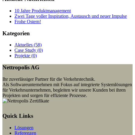
10 Jahre Produktmanagement
Zwei Tage voller Inspiration, Austausch und neuer Impulse
Frohe Ostern!
Kategorien
Aktuelles (58)
Case Study (0)
Projekte (0)
Nettropolis AG
Ihr zuverlässiger Partner für die Verkehrstechnik.
Als Softwareunternehmen mit Fokus auf integrierte Systemlösungen
für Verkehrsunternehmen, begleiten wir unsere Kunden bei ihren
Projekten und sorgen für effiziente Prozesse.
Quick Links
Lösungen
Referenzen